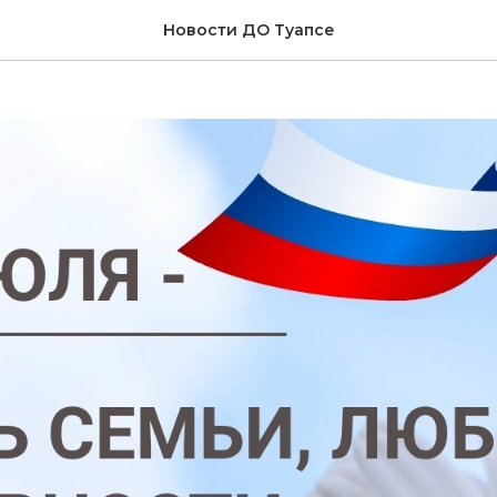
мьи, любви и верности 
Новости ДО Туапсе