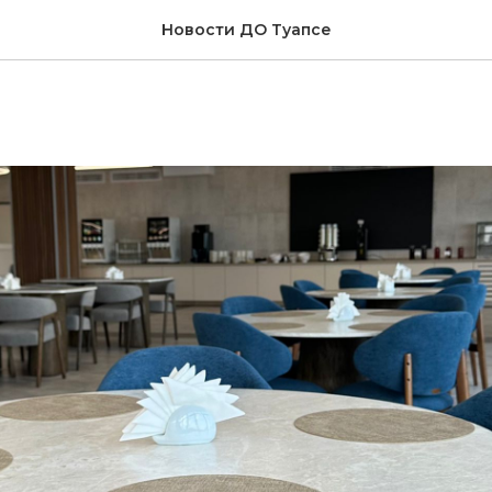
е ресторана "Шведско
Новости ДО Туапсе